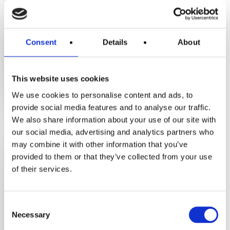
750,-
Alkoholfrimenu
Consent
Details
About
450,-
This website uses cookies
We use cookies to personalise content and ads, to
provide social media features and to analyse our traffic.
We also share information about your use of our site with
Prestige Menu
our social media, advertising and analytics partners who
may combine it with other information that you’ve
provided to them or that they’ve collected from your use
Prestigemenu
of their services.
Snacks
Koefoed signatur “Sol over Gudhjem”
Consent
Necessary
Selection