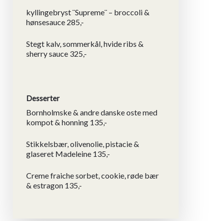
kyllingebryst ¨Supreme¨ – broccoli &
hønsesauce 285,-
Stegt kalv, sommerkål, hvide ribs &
sherry sauce 325,-
Desserter
Bornholmske & andre danske oste med
kompot & honning 135,-
Stikkelsbær, olivenolie, pistacie &
glaseret Madeleine 135,-
Creme fraiche sorbet, cookie, røde bær
& estragon 135,-