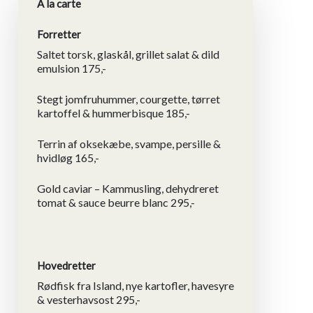
A la carte
Forretter
Saltet torsk, glaskål, grillet salat & dild
emulsion 175,-
Stegt jomfruhummer, courgette, tørret
kartoffel & hummerbisque 185,-
Terrin af oksekæbe, svampe, persille &
hvidløg 165,-
Gold caviar – Kammusling, dehydreret
tomat & sauce beurre blanc 295,-
Hovedretter
Rødfisk fra Island, nye kartofler, havesyre
& vesterhavsost 295,-