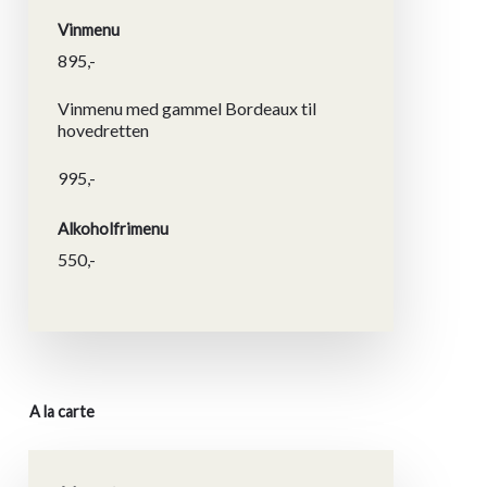
Vinmenu
895,-
Vinmenu med gammel Bordeaux til
hovedretten
995,-
Alkoholfrimenu
550,-
A la carte