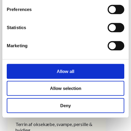
1. Servering
Preferences
Saltet torsk, glaskål, grillet salat & dild
emulsion
Statistics
2. Servering
Marketing
Stegt jomfruhummer, courgette, tørret
kartoffel & hummerbisque
Allow all
3. Servering
Gold caviar – Kammusling, dehydreret
Allow selection
tomat & sauce beurre blanc
Deny
4. Servering
Terrin af oksekæbe, svampe, persille &
hvidløg