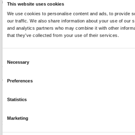
This website uses cookies
We use cookies to personalise content and ads, to provide s
our traffic. We also share information about your use of our s
and analytics partners who may combine it with other informa
that they’ve collected from your use of their services.
Consent
Necessary
Selection
Åbningstider
Preferences
Tirsdag - Lørdag
11.30 - 15.00 og 17.30 til 22.00
Statistics
18 November – 31 December
Marketing
Mandag – Søndag
11.30 – 17.00 og 18.00 til 22.00