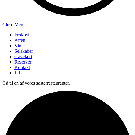
Close Menu
Frokost
Aften
Vin
Selskaber
Gavekort
Reservér
Kontakt
Jul
Gå til en af vores søsterrestauranter.