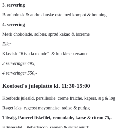
3. servering
Bornholmsk & andre danske oste med kompot & honning
4. servering
Mørk chokolade, solbær, sprød kakao & iscreme
Eller
Klassisk ”Ris a la mande” & lun kirsebærsauce
3 serveringer 495,-
4 serveringer 550,-
Koefoed´s juleplatte kl. 11:30-15:00
Koefoeds julesild, persilleolie, creme fraiche, kapers, æg & løg
Røget laks, rygeost mayonnaise, radise & purløg
Tilvalg, Paneret fiskefilet, remoulade, karse & citron 75,-
Hønsesalat – Peberbacon, sennep & syltet agurk