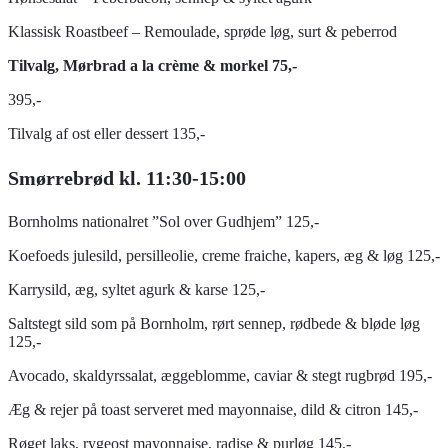
Klassisk Roastbeef – Remoulade, sprøde løg, surt & peberrod
Tilvalg, Mørbrad a la crème & morkel 75,-
395,-
Tilvalg af ost eller dessert 135,-
Smørrebrød kl. 11:30-15:00
Bornholms nationalret ”Sol over Gudhjem” 125,-
Koefoeds julesild, persilleolie, creme fraiche, kapers, æg & løg 125,-
Karrysild, æg, syltet agurk & karse 125,-
Saltstegt sild som på Bornholm, rørt sennep, rødbede & bløde løg
125,-
Avocado, skaldyrssalat, æggeblomme, caviar & stegt rugbrød 195,-
Æg & rejer på toast serveret med mayonnaise, dild & citron 145,-
Røget laks, rygeost mayonnaise, radise & purløg 145,-