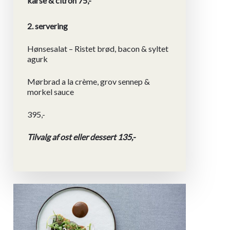
karse & citron 75,-
2. servering
Hønsesalat – Ristet brød, bacon & syltet
agurk
Mørbrad a la crème, grov sennep &
morkel sauce
395,-
Tilvalg af ost eller dessert 135,-