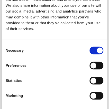
Mørbrad a la crème, grov sennep &
We also share information about your use of our site with
morkel sauce 165,-
our social media, advertising and analytics partners who
may combine it with other information that you’ve
Klassisk roastbeef – Remoulade, sprøde
løg, surt & peberrod 155,-
provided to them or that they’ve collected from your use
of their services.
Pariserbøf, rødbede, pickles, peberrod &
æggeblomme 155,-
Consent
*
Necessary
Selection
Friteret rød løber, solbær & ristet
rugbrød 135,-
Preferences
Stikkelsbær, olivenolie, pistacie &
glaseret Madeleine 135,-
Statistics
Creme fraiche sorbet, cookie, røde bær
Marketing
& estragon 135,-