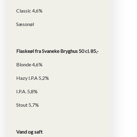
Classic 4,6%
Sæsonøl
Flaskeøl fra Svaneke Bryghus 50 cl. 85,-
Blonde 4,6%
Hazy I.P.A 5,2%
I.P.A. 5,8%
Stout 5,7%
Vand og saft