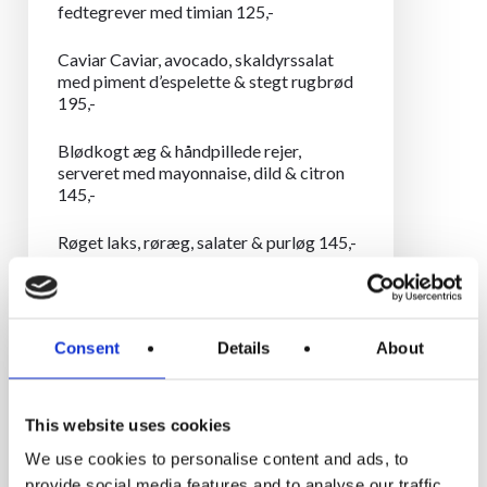
fedtegrever med timian 125,-
Caviar Caviar, avocado, skaldyrssalat
med piment d’espelette & stegt rugbrød
195,-
Blødkogt æg & håndpillede rejer,
serveret med mayonnaise, dild & citron
145,-
Røget laks, røræg, salater & purløg 145,-
Paneret fiskefilet, remoulade, karse &
citron 145,-
Consent
Details
About
Paneret fiskefilet, mayonnaise,
håndpillede rejer & citron 155,-
This website uses cookies
Hønsesalat – Ristet brød, bacon & syltet
agurk 145,-
We use cookies to personalise content and ads, to
provide social media features and to analyse our traffic.